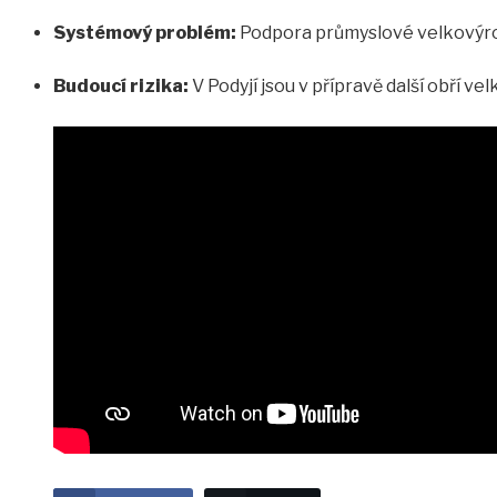
Systémový problém:
Podpora průmyslové velkovýrob
Budoucí rizika:
V Podyjí jsou v přípravě další obří v