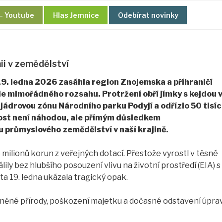
– Youtube
Hlas Jemnice
Odebírat novinky
i v zemědělství
 ledna 2026 zasáhla region Znojemska a příhraničí
e mimořádného rozsahu. Protržení obří jímky s kejdou 
ádrovou zónu Národního parku Podyjí a odřízlo 50 tisíc
álost není náhodou, ale přímým důsledkem
průmyslového zemědělství v naší krajině.
 milionů korun z veřejných dotací. Přestože vyrostl v těsné
lily bez hlubšího posouzení vlivu na životní prostředí (EIA) s
ta 19. ledna ukázala tragický opak.
ěné přírody, poškození majetku a dočasné odstavení úpra