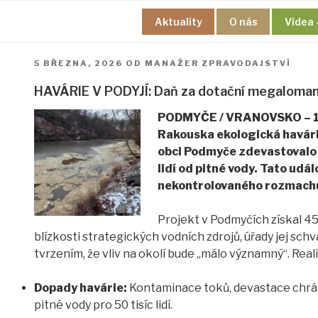
Přejít
Aktuality
O nás
Videa 
k
obsahu
webu
PUBLIKOVÁNO
5 BŘEZNA, 2026
OD
MANAŽER ZPRAVODAJSTVÍ
HAVÁRIE V PODYJÍ: Daň za dotační megalomani
PODMYČE / VRANOVSKO – 19.
Rakouska ekologická havári
obci Podmyče zdevastovalo j
lidí od pitné vody. Tato ud
nekontrolovaného rozmachu 
Projekt v Podmyčích získal 45
blízkosti strategických vodních zdrojů, úřady jej schvá
tvrzením, že vliv na okolí bude „málo významný“. Reali
Dopady havárie:
Kontaminace toků, devastace chrán
pitné vody pro 50 tisíc lidí.