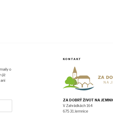
KONTAKT
maily o
 již
 ani
ZA DOBRÝ ŽIVOT NA JEMNICK
V Zahrádkách 164
675 31 Jemnice