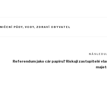
NIČENÍ PŮDY, VODY, ZDRAVÍ OBYVATEL
NÁSLEDUJ
Referendum jako cár papíru? Riskují zastupitelé vla
majet