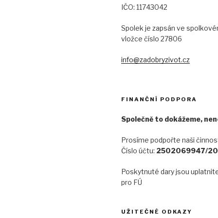
IČO: 11743042
Spolek je zapsán ve spolkovém
vložce číslo 27806
info@zadobryzivot.cz
FINANČNÍ PODPORA
Společně to dokážeme, nen
Prosíme podpořte naši činnos
Číslo účtu:
2502069947/20
Poskytnuté dary jsou uplatnit
pro FÚ
UŽITEČNÉ ODKAZY