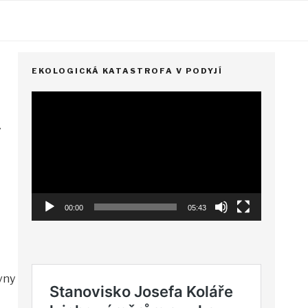
EKOLOGICKÁ KATASTROFA V PODYJÍ
Video
přehrávač
v
00:00
05:43
vny