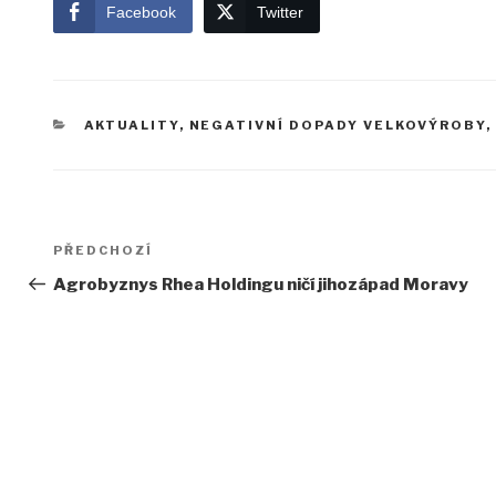
Facebook
Twitter
RUBRIKY
AKTUALITY
,
NEGATIVNÍ DOPADY VELKOVÝROBY
,
Navigace
Předchozí
PŘEDCHOZÍ
pro
příspěvek
Agrobyznys Rhea Holdingu ničí jihozápad Moravy
příspěvek