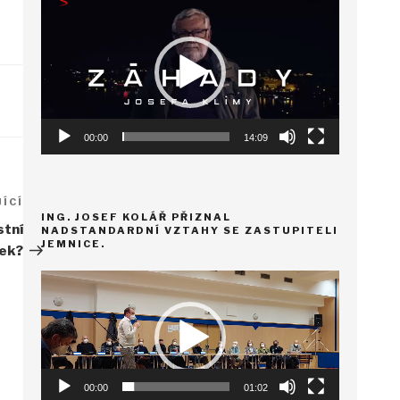
přehrávač
00:00
14:09
ÍCÍ
Následující
ING. JOSEF KOLÁŘ PŘIZNAL
příspěvek
stní
NADSTANDARDNÍ VZTAHY SE ZASTUPITELI
JEMNICE.
ek?
Video
přehrávač
00:00
01:02