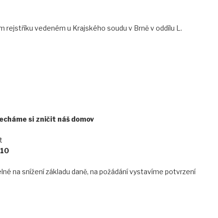
 rejstříku vedeném u Krajského soudu v Brně v oddílu L.
echáme si zničit náš domov
t
10
elné na snížení základu daně, na požádání vystavíme potvrzení