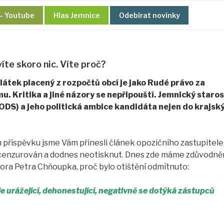
– Youtube
Hlas Jemnice
Odebírat novinky
te skoro nic. Víte proč?
plátek placený z rozpočtů obcí je jako Rudé právo za
. Kritika a jiné názory se nepřipouští. Jemnický staro
ODS) a jeho politická ambice kandidáta nejen do krajsk
 příspěvku jsme Vám přinesli článek opozičního zastupitele
 cenzurován a dodnes neotisknut. Dnes zde máme zdůvodně
ora Petra Chňoupka, proč bylo otištění odmítnuto:
je urážející, dehonestující, negativně se dotýká zástupců