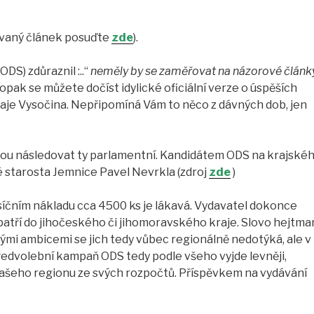
rovaný článek posuďte
zde
).
DS) zdůraznil :..“
neměly by se zaměřovat na názorové článk
Naopak se můžete dočíst idylické oficiální verze o úspěších
je Vysočina. Nepřipomíná Vám to něco z dávných dob, jen
dou následovat ty parlamentní. Kandidátem ODS na krajské
ké starosta Jemnice Pavel Nevrkla (zdroj
zde
)
síčním nákladu cca 4500 ks je lákavá. Vydavatel dokonce
atří do jihočeského či jihomoravského kraje. Slovo hejtma
kými ambicemi se jich tedy vůbec regionálně nedotýká, ale v
ředvolební kampaň ODS tedy podle všeho vyjde levněji,
 našeho regionu ze svých rozpočtů. Příspěvkem na vydávání