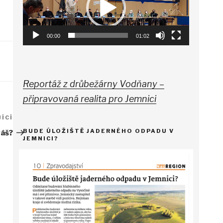
00:00
01:02
Reportáž z drůbežárny Vodňany –
připravovaná realita pro Jemnici
ÍCÍ
Následující
příspěvek
BUDE ÚLOŽIŠTĚ JADERNÉHO ODPADU V
váš?
JEMNICI?