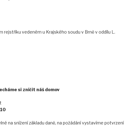
 rejstříku vedeném u Krajského soudu v Brně v oddílu L.
echáme si zničit náš domov
t
10
elné na snížení základu daně, na požádání vystavíme potvrzení