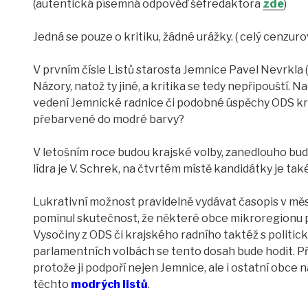
(autentická písemná odpověď šéfredaktora
zde
)
Jedná se pouze o kritiku, žádné urážky. ( celý cenzu
V prvním čísle Listů starosta Jemnice Pavel Nevrkla (O
Názory, natož ty jiné, a kritika se tedy nepřipouští. 
vedení Jemnické radnice či podobné úspěchy ODS kra
přebarvené do modré barvy?
V letošním roce budou krajské volby, zanedlouho bu
lídra je V. Schrek, na čtvrtém místě kandidátky je ta
Lukrativní možnost pravidelně vydávat časopis v mě
pominul skutečnost, že některé obce mikroregionu p
Vysočiny z ODS či krajského radního taktéž s politic
parlamentních volbách se tento dosah bude hodit. P
protože ji podpoří nejen Jemnice, ale i ostatní obce
těchto
modrých listů
.