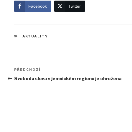
Facebook
Twitter
RUBRIKY
AKTUALITY
Navigace
Předchozí
PŘEDCHOZÍ
pro
příspěvek
Svoboda slova v jemnickém regionu je ohrožena
příspěvek