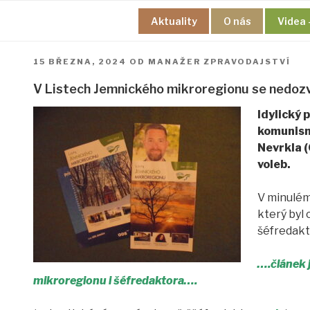
Přejít
Aktuality
O nás
Videa 
k
obsahu
webu
PUBLIKOVÁNO
15 BŘEZNA, 2024
OD
MANAŽER ZPRAVODAJSTVÍ
V Listech Jemnického mikroregionu se nedozví
Idylický 
komunismu
Nevrkla (
voleb.
V minulém
který byl
šéfredakt
….článek 
mikroregionu i šéfredaktora….