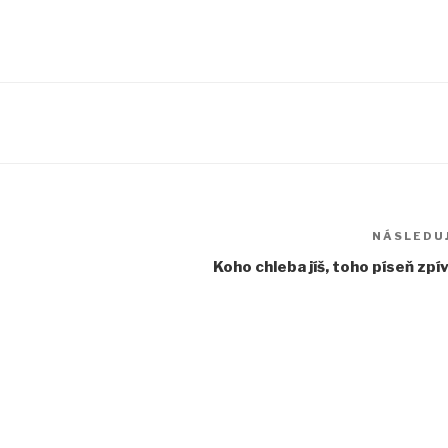
NÁSLEDUJ
Koho chleba jíš, toho píseň zpí