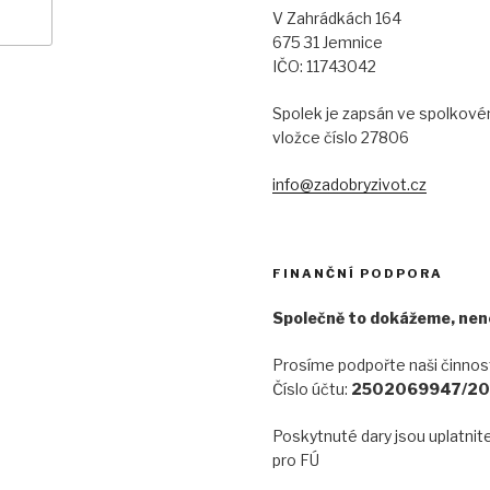
V Zahrádkách 164
675 31 Jemnice
IČO: 11743042
Spolek je zapsán ve spolkovém
vložce číslo 27806
info@zadobryzivot.cz
FINANČNÍ PODPORA
Společně to dokážeme, nen
Prosíme podpořte naši činnos
Číslo účtu:
2502069947/20
Poskytnuté dary jsou uplatnit
pro FÚ