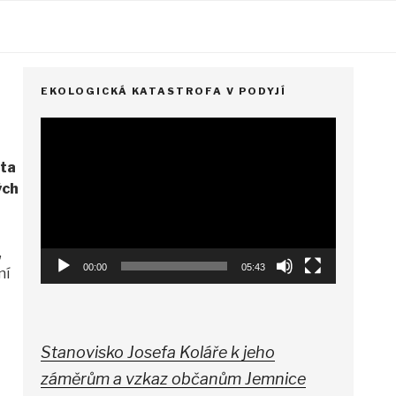
EKOLOGICKÁ KATASTROFA V PODYJÍ
Video
přehrávač
sta
ých
,
00:00
05:43
ní
Stanovisko Josefa Koláře k jeho
záměrům a vzkaz občanům Jemnice