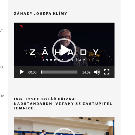
ZÁHADY JOSEFA KLÍMY
Video
y
“.
přehrávač
ho
00:00
14:09
na
ING. JOSEF KOLÁŘ PŘIZNAL
NADSTANDARDNÍ VZTAHY SE ZASTUPITELI
JEMNICE.
Video
přehrávač